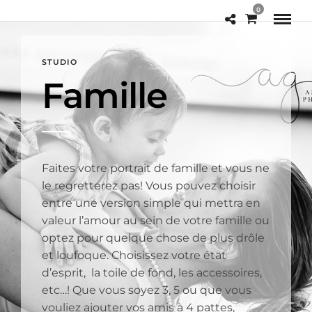
0
STUDIO
Famille
Faites votre portrait de famille et vous ne
le regretterez pas! Vous pouvez choisir
entre une version simple qui mettra en
valeur l’amour au sein de votre famille ou
optez pour quelque chose de plus drôle
et loufoque. Choisissez votre état
d’esprit, la toile de fond, les accessoires,
etc…! Que vous soyez 3, 5 ou que vous
vouliez ajouter vos amis à 4 pattes,