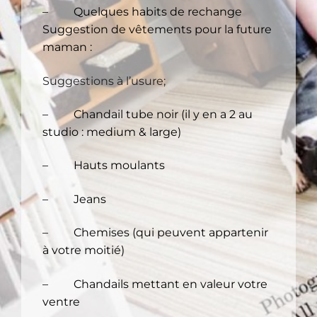
– Quelques habits de rechange
Suggestion de vêtements pour la future
maman :
Suggestions à l’usure;
– Chandail tube noir (il y en a 2 au
studio : medium & large)
– Hauts moulants
– Jeans
– Chemises (qui peuvent appartenir
à votre moitié)
– Chandails mettant en valeur votre
ventre