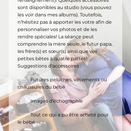
renseignement)! Quelques accessoires
sont disponibles au studio (vous pouvez
les voir dans mes albums). Toutefois,
n’hésitez pas à apporter les votre afin de
personnaliser vos photos et de les
rendre spéciales! La séance peut
comprendre la mère seule, le futur papa,
les frère(s) et sœur(s) ainsi que vos
petites bêtes à quatre pattes!
Suggestions d’accessoires :
– Futures peluches, vêtements ou
chaussures du bébé
– Images d’échographie
– Tout ce qui a pu être acheté pour
le bébé